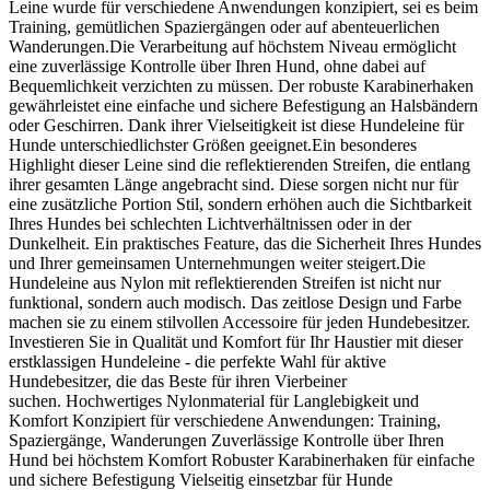
Leine wurde für verschiedene Anwendungen konzipiert, sei es beim
Training, gemütlichen Spaziergängen oder auf abenteuerlichen
Wanderungen.Die Verarbeitung auf höchstem Niveau ermöglicht
eine zuverlässige Kontrolle über Ihren Hund, ohne dabei auf
Bequemlichkeit verzichten zu müssen. Der robuste Karabinerhaken
gewährleistet eine einfache und sichere Befestigung an Halsbändern
oder Geschirren. Dank ihrer Vielseitigkeit ist diese Hundeleine für
Hunde unterschiedlichster Größen geeignet.Ein besonderes
Highlight dieser Leine sind die reflektierenden Streifen, die entlang
ihrer gesamten Länge angebracht sind. Diese sorgen nicht nur für
eine zusätzliche Portion Stil, sondern erhöhen auch die Sichtbarkeit
Ihres Hundes bei schlechten Lichtverhältnissen oder in der
Dunkelheit. Ein praktisches Feature, das die Sicherheit Ihres Hundes
und Ihrer gemeinsamen Unternehmungen weiter steigert.Die
Hundeleine aus Nylon mit reflektierenden Streifen ist nicht nur
funktional, sondern auch modisch. Das zeitlose Design und Farbe
machen sie zu einem stilvollen Accessoire für jeden Hundebesitzer.
Investieren Sie in Qualität und Komfort für Ihr Haustier mit dieser
erstklassigen Hundeleine - die perfekte Wahl für aktive
Hundebesitzer, die das Beste für ihren Vierbeiner
suchen. Hochwertiges Nylonmaterial für Langlebigkeit und
Komfort Konzipiert für verschiedene Anwendungen: Training,
Spaziergänge, Wanderungen Zuverlässige Kontrolle über Ihren
Hund bei höchstem Komfort Robuster Karabinerhaken für einfache
und sichere Befestigung Vielseitig einsetzbar für Hunde